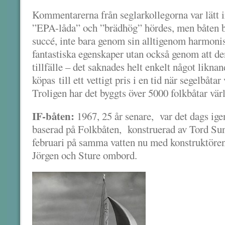
Kommentarerna från seglarkollegorna var lätt
”EPA-låda” och ”brädhög” hördes, men båten bl
succé, inte bara genom sin alltigenom harmoni
fantastiska egenskaper utan också genom att den
tillfälle – det saknades helt enkelt något likn
köpas till ett vettigt pris i en tid när segelbåta
Troligen har det byggts över 5000 folkbåtar vär
IF-båten:
1967, 25 år senare, var det dags igen
baserad på Folkbåten, konstruerad av Tord Su
februari på samma vatten nu med konstruktören
Jörgen och Sture ombord.