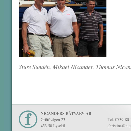
Sture Sundén, Mikael Nicander, Thomas Nican
NICANDERS BÅTVARV AB
Grötövägen 23
Tel. 0739-80 
453 50 Lysekil
christina@nic