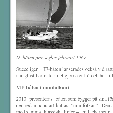
IF-båten provseglas februari 1967
Succé igen – IF-båten lanserades också vid rätt 
när glasfibermaterialet gjorde entré och har til
MF-båten ( minifolkan)
2010 presenteras båten som bygger på sina fö
den redan populärt kallas: ”minifolkan” . Den 
med samma klassiska linjer – en läckerhet på