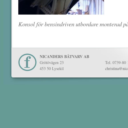
Konsol för bensindriven utbordare monterad på
NICANDERS BÅTVARV AB
Grötövägen 23
Tel. 0739-80 
453 50 Lysekil
christina@nic